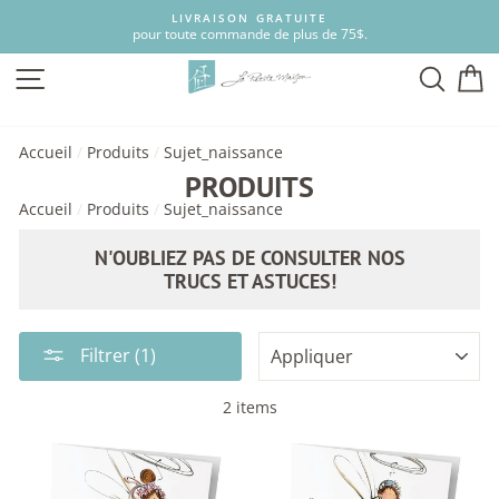
Passer
LIVRAISON GRATUITE
au
pour toute commande de plus de 75$.
contenu
NAVIGATION
RECH
P
Accueil
/
Produits
/
Sujet_naissance
PRODUITS
Accueil
/
Produits
/
Sujet_naissance
N'OUBLIEZ PAS DE CONSULTER NOS
TRUCS ET ASTUCES!
APPLIQUER
Filtrer (1)
2 items