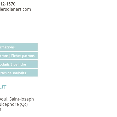
312-1570
liersdianart.com
.
UT
boul. Saint-Joseph
Nicéphore (Qc)
4