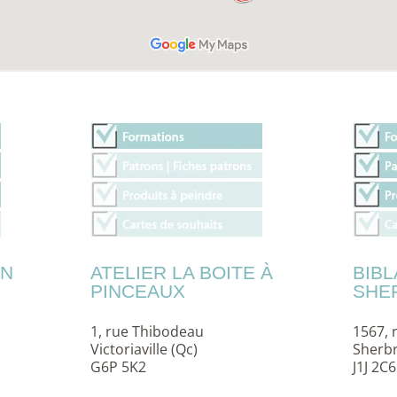
EN
ATELIER LA BOITE À
BIBL
PINCEAUX
SHE
1, rue Thibodeau
1567, 
Victoriaville (Qc)
Sherbr
G6P 5K2
J1J 2C6