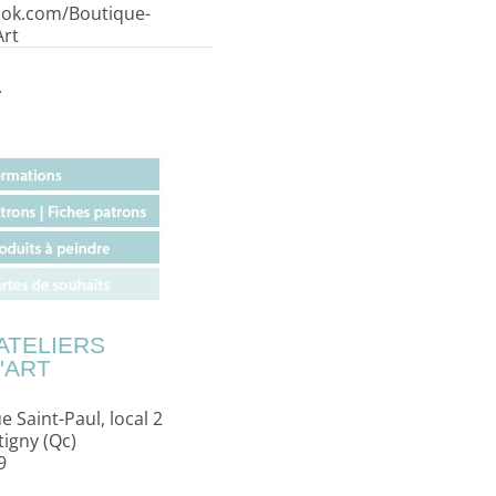
ook.com/Boutique-
Art
.
ATELIERS
'ART
e Saint-Paul, local 2
igny (Qc)
9