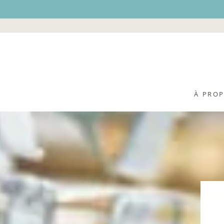
Passer
au
contenu
À PRO