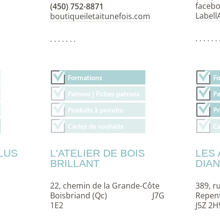
faceb
(450) 752-8871
Labell
boutiqueiletaitunefois.com
. . . . . . 
. . . . . . .
LUS
L'ATELIER DE BOIS
LES 
BRILLANT
DIAN
22, chemin de la Grande-Côte
389, ru
Boisbriand (Qc) J7G
Repent
1E2
J5Z 2H