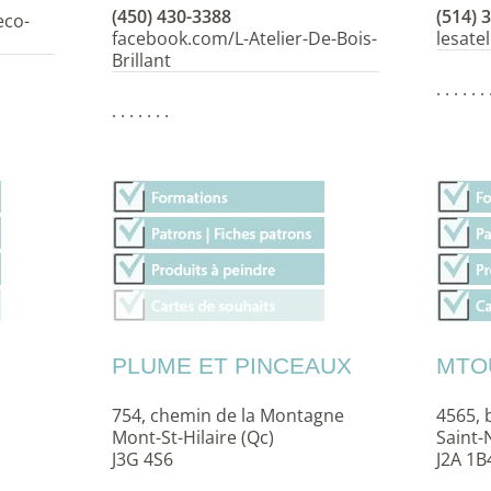
(450) 430-3388
(514) 
eco-
facebook.com/L-Atelier-De-Bois-
l
esate
Brillant
. . . . . . 
. . . . . . .
PLUME ET PINCEAUX
MTO
754, chemin de la Montagne
4565, 
Mont-St-Hilaire (Qc)
Saint-
J3G 4S6
J2A 1B