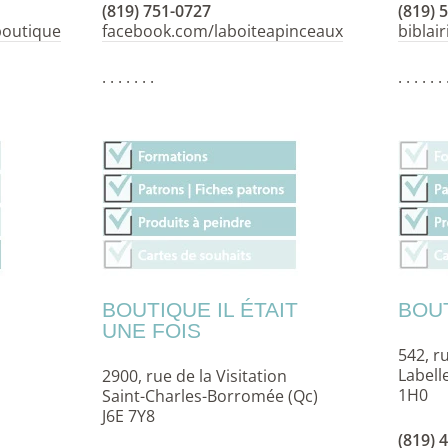
(819) 751-0727
(819) 
boutique
facebook.com/laboiteapinceaux
biblair
. . . . . . .
. . . . . . 
BOUTIQUE IL ÉTAIT
BOU
UNE FOIS
542, r
Lab
2900, rue de la Visitation
1H0
Saint-Charles-Borromée (Qc)
J6E 7Y8
(819) 