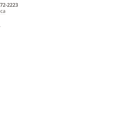
472-2223
.ca
.