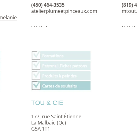
(450) 464-3535
(819) 
atelierplumeetpinceaux.com
mtout
melanie
. . . . . . .
. . . . . . 
TOU & CIE
177, rue Saint Étienne
La Malbaie (Qc)
G5A 1T1