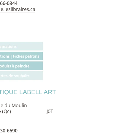
566-0344
ie.leslibraires.ca
.
TIQUE LABELL'ART
ue du Moulin
elle (Qc) J0T
430-6690