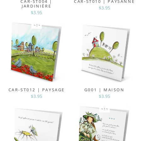
CAR-ST004 |
CAR-ST010 | PAYSANNE
JARDINIÈRE
$3.95
$3.95
~ ! ~
CAR-ST012 | PAYSAGE
G001 | MAISON
$3.95
$3.95
~ ! ~