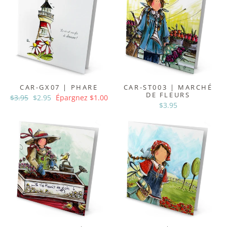
CAR-GX07 | PHARE
CAR-ST003 | MARCHÉ
DE FLEURS
Prix
$3.95
Prix
$2.95
Épargnez $1.00
$3.95
régulier
réduit