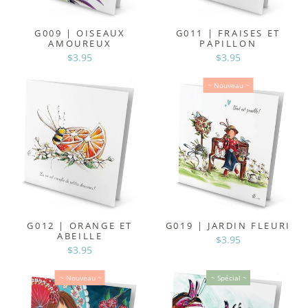
G009 | OISEAUX
G011 | FRAISES ET
AMOUREUX
PAPILLON
$3.95
$3.95
~ Nouveau ~
G012 | ORANGE ET
G019 | JARDIN FLEURI
ABEILLE
$3.95
$3.95
~ Nouveau ~
~ Spécial ~