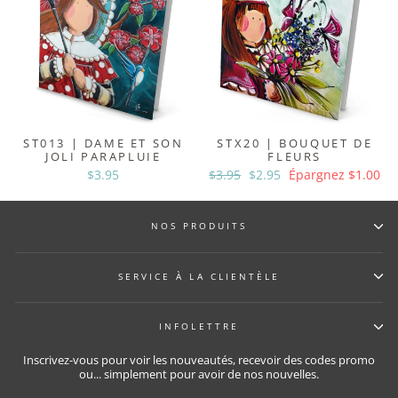
ST013 | DAME ET SON
STX20 | BOUQUET DE
JOLI PARAPLUIE
FLEURS
$3.95
Prix
$3.95
Prix
$2.95
Épargnez $1.00
régulier
réduit
NOS PRODUITS
SERVICE À LA CLIENTÈLE
INFOLETTRE
Inscrivez-vous pour voir les nouveautés, recevoir des codes promo
ou... simplement pour avoir de nos nouvelles.