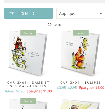
APPLIQUER
Filtrer (1)
20 items
~ Spécial ~
~ Spécial ~
CAR-GX01 | DAME ET
CAR-GX04 | TULIPES
SES MARGUERITES
Prix
$3.95
Prix
$2.95
Épargnez $1.00
Prix
$3.95
Prix
$2.95
Épargnez $1.00
régulier
réduit
régulier
réduit
~ Spécial ~