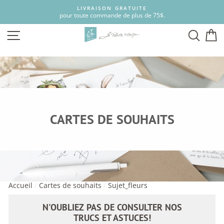
Passer
LIVRAISON GRATUITE
au
pour toute commande de plus de 75$.
contenu
NAVIGATION
RECH
P
CARTES DE SOUHAITS
Accueil
/
Cartes de souhaits
/
Sujet_fleurs
N'OUBLIEZ PAS DE CONSULTER NOS
TRUCS ET ASTUCES!