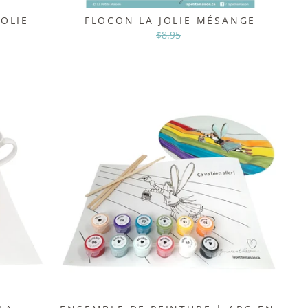
OLIE
FLOCON LA JOLIE MÉSANGE
Prix
$8.95
Prix
régulier
réduit