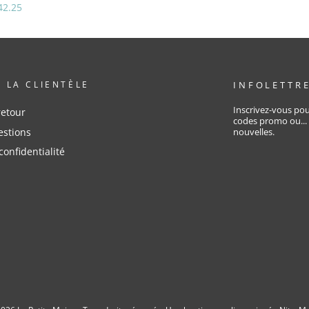
42.25
À LA CLIENTÈLE
INFOLETTR
Inscrivez-vous pou
retour
codes promo ou...
estions
nouvelles.
confidentialité