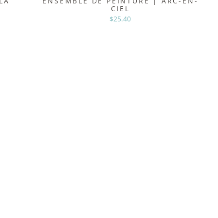
LA
ENSEMBLE DE PEINTURE | ARC-EN-
CIEL
$25.40