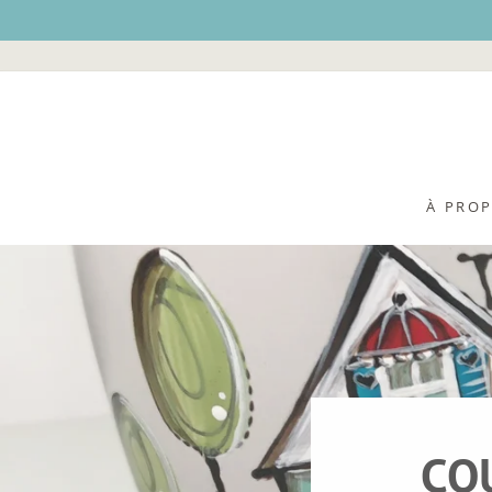
Passer
au
contenu
À PRO
CO