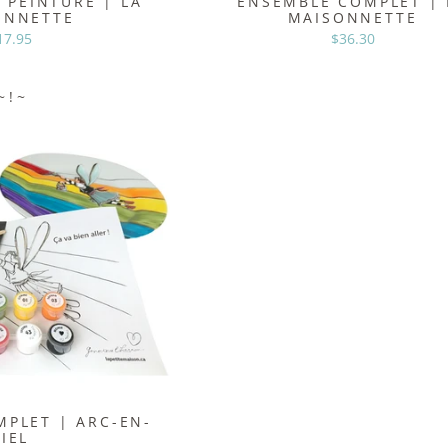
 PEINTURE | LA
ENSEMBLE COMPLET | 
ONNETTE
MAISONNETTE
17.95
$36.30
~ ! ~
PLET | ARC-EN-
IEL