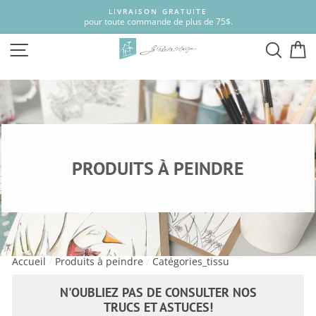
Passer
LIVRAISON GRATUITE
au
pour toute commande de plus de 75$.
contenu
NAVIGATION
RECH
P
PRODUITS À PEINDRE
Accueil
/
Produits à peindre
/
Catégories_tissu
N'OUBLIEZ PAS DE CONSULTER NOS
TRUCS ET ASTUCES!