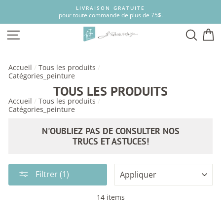
Passer
LIVRAISON GRATUITE
au
pour toute commande de plus de 75$.
contenu
NAVIGATION
RECH
P
Accueil
/
Tous les produits
/
Catégories_peinture
TOUS LES PRODUITS
Accueil
/
Tous les produits
/
Catégories_peinture
N'OUBLIEZ PAS DE CONSULTER NOS
TRUCS ET ASTUCES!
APPLIQUER
Filtrer (1)
14 items