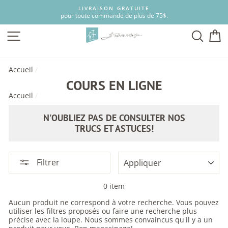
Passer
LIVRAISON GRATUITE
au
pour toute commande de plus de 75$.
contenu
NAVIGATION
RECH
P
Accueil
/
COURS EN LIGNE
Accueil
/
N'OUBLIEZ PAS DE CONSULTER NOS
TRUCS ET ASTUCES!
APPLIQUER
Filtrer
0 item
Aucun produit ne correspond à votre recherche. Vous pouvez
utiliser les filtres proposés ou faire une recherche plus
précise avec la loupe. Nous sommes convaincus qu'il y a un