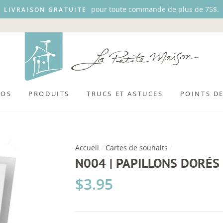
pour toute commande de plus de 75$.
LIVRAISON GRATUITE
POS
PRODUITS
TRUCS ET ASTUCES
POINTS D
Accueil
/
Cartes de souhaits
/
N004 | PAPILLONS DORÉS 
Prix
$3.95
régulier