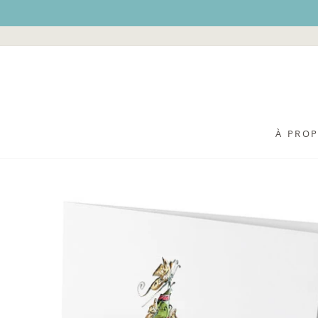
Passer
au
contenu
À PRO