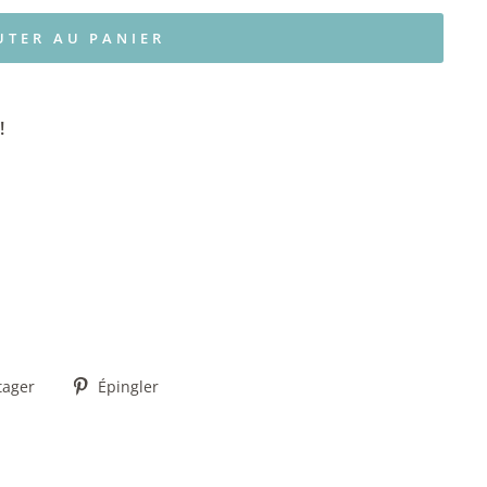
UTER AU PANIER
!
Partager
Épingler
tager
Épingler
sur
sur
Facebook
Pinterest