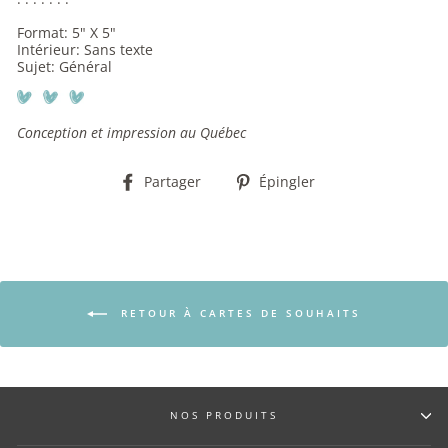
Format: 5" X 5"
Intérieur: Sans texte
Sujet: Général
Conception et impression au Québec
Partager
Épingler
Partager
Épingler
sur
sur
Facebook
Pinterest
RETOUR À CARTES DE SOUHAITS
NOS PRODUITS