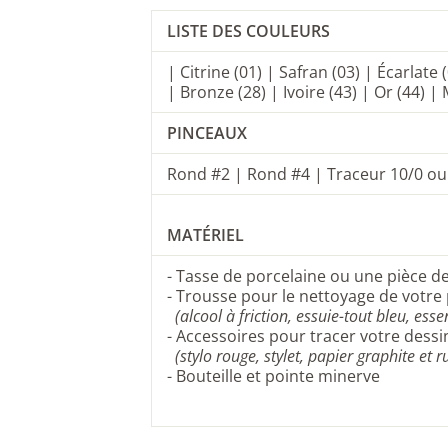
LISTE DES COULEURS
| Citrine (01) | Safran (03) | Écarlate 
| Bronze (28) | Ivoire (43) | Or (44) 
PINCEAUX
Rond #2 | Rond #4 | Traceur 10/0 ou
MATÉRIEL
-
Tasse de porcelaine
ou une pièce d
- Trousse pour le nettoyage de votre 
(alcool à friction, essuie-tout bleu, es
- Accessoires pour tracer votre dessin
(stylo rouge,
stylet,
papier graphite
et
r
-
Bouteille et pointe minerve