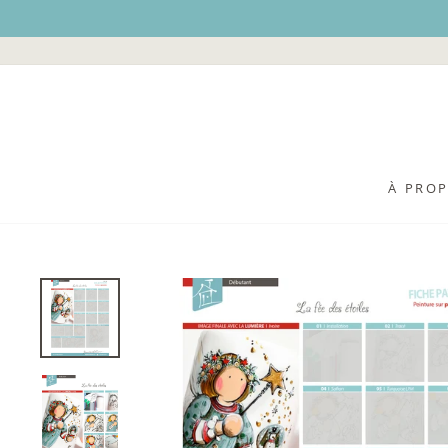
Passer
au
contenu
À PRO