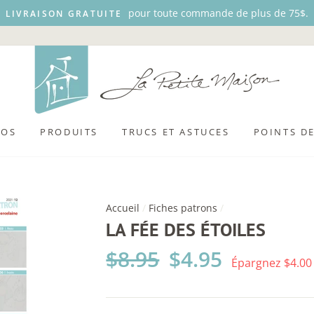
pour toute commande de plus de 75$.
LIVRAISON GRATUITE
POS
PRODUITS
TRUCS ET ASTUCES
POINTS D
Accueil
/
Fiches patrons
/
LA FÉE DES ÉTOILES
Prix
$8.95
Prix
$4.95
Épargnez $4.00
régulier
réduit