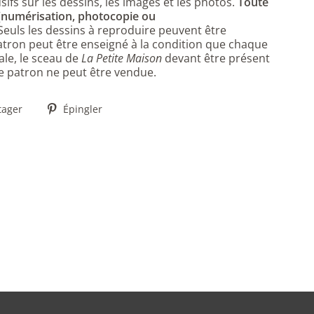
sifs sur les dessins, les images et les photos.
Toute
 (numérisation, photocopie ou
 Seuls les dessins à reproduire peuvent être
ron peut être enseigné à la condition que chaque
ale, le sceau de
La Petite Maison
devant être présent
 ce patron ne peut être vendue.
Partager
Épingler
tager
Épingler
sur
sur
Facebook
Pinterest