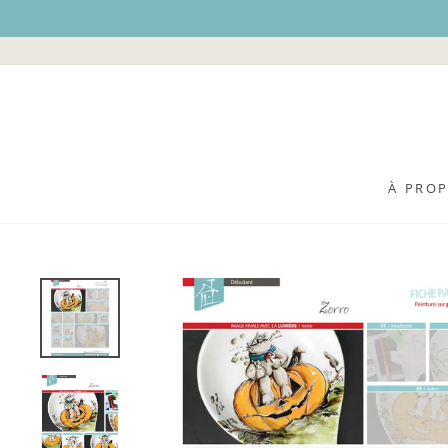
Passer
au
contenu
À PRO