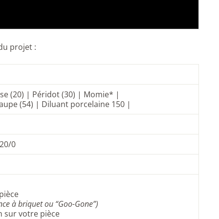
du projet :
oise (20) | Péridot (30) | Momie* |
Taupe (54) | Diluant porcelaine 150 |
 20/0
pièce
sence à briquet ou “Goo-Gone”)
 sur votre pièce