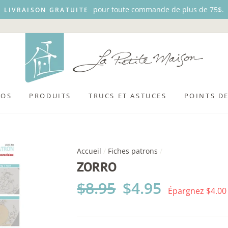
pour toute commande de plus de 75$.
LIVRAISON GRATUITE
POS
PRODUITS
TRUCS ET ASTUCES
POINTS D
Accueil
/
Fiches patrons
/
ZORRO
Prix
$8.95
Prix
$4.95
Épargnez $4.00
régulier
réduit