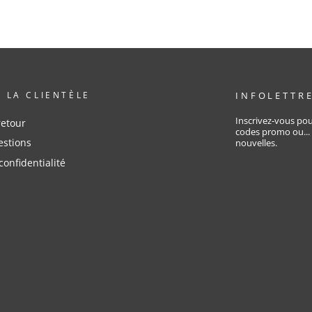
À LA CLIENTÈLE
INFOLETTR
Inscrivez-vous pou
retour
codes promo ou...
estions
nouvelles.
confidentialité