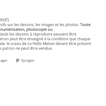
ERVÉS
sifs sur les dessins, les images et les photos.
Toute
 (numérisation, photocopie ou
 Seuls les dessins à reproduire peuvent être
ron peut être enseigné à la condition que chaque
ale, le sceau de
La Petite Maison
devant être présent
 ce patron ne peut être vendue.
Partager
Épingler
tager
Épingler
sur
sur
Facebook
Pinterest