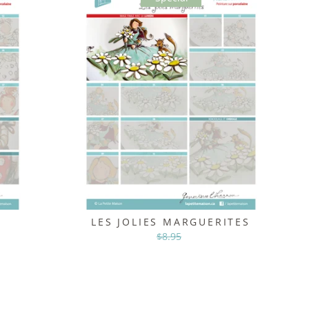
LES JOLIES MARGUERITES
Prix
$8.95
Prix
régulier
réduit