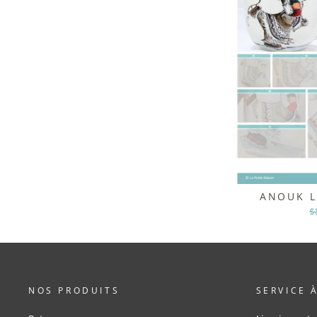
ANOUK L
P
$
r
NOS PRODUITS
SERVICE 