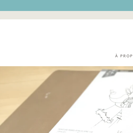
Passer
au
contenu
À PRO