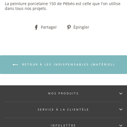
La peinture porcelaine 150 de Pébéo est celle que l'on utilise
dans tous nos projets.
Partager
Épingler
Partager
Épingler
sur
sur
Facebook
Pinterest
RETOUR À LES INDISPENSABLES (MATÉRIEL)
NOS PRODUITS
SERVICE À LA CLIENTÈLE
INFOLETTRE