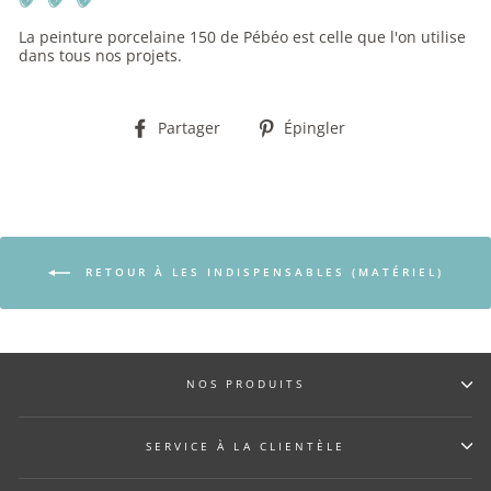
La peinture porcelaine 150 de Pébéo est celle que l'on utilise
dans tous nos projets.
Partager
Épingler
Partager
Épingler
sur
sur
Facebook
Pinterest
RETOUR À LES INDISPENSABLES (MATÉRIEL)
NOS PRODUITS
SERVICE À LA CLIENTÈLE