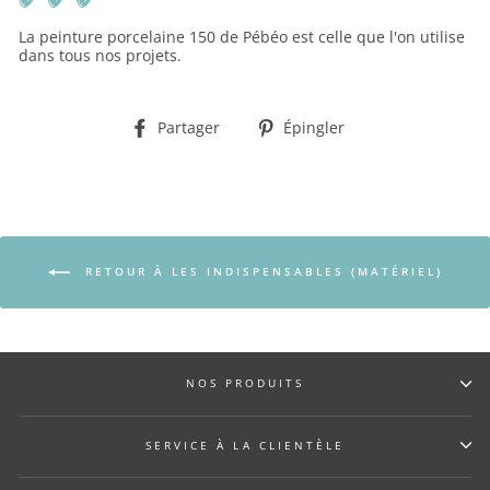
La peinture porcelaine 150 de Pébéo est celle que l'on utilise
dans tous nos projets.
Partager
Épingler
Partager
Épingler
sur
sur
Facebook
Pinterest
RETOUR À LES INDISPENSABLES (MATÉRIEL)
NOS PRODUITS
SERVICE À LA CLIENTÈLE