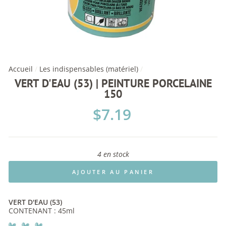
Accueil
/
Les indispensables (matériel)
/
VERT D'EAU (53) | PEINTURE PORCELAINE
150
Prix
$7.19
régulier
4 en stock
AJOUTER AU PANIER
VERT D'EAU (53)
CONTENANT : 45ml