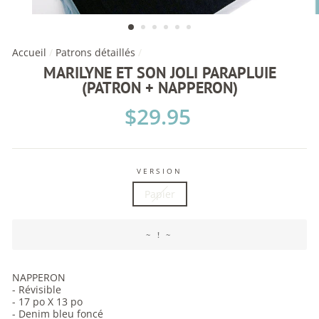
Accueil
/
Patrons détaillés
/
MARILYNE ET SON JOLI PARAPLUIE
(PATRON + NAPPERON)
Prix
$29.95
régulier
VERSION
Papier
~ ! ~
NAPPERON
- Révisible
- 17 po X 13 po
- Denim bleu foncé