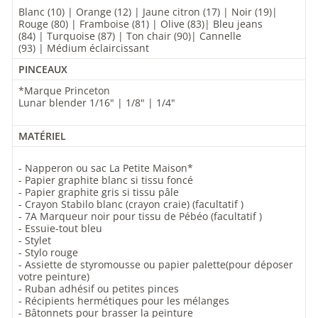
Blanc (10) | Orange (12)
|
Jaune citron (17)
|
Noir (19)|
Rouge (80)
|
Framboise (81)
|
Olive (83)| Bleu jeans
(84)
|
Turquoise (87)
|
Ton chair (90)| Cannelle
(93)
|
Médium éclaircissant
PINCEAUX
*Marque Princeton
Lunar blender 1/16" | 1/8" | 1/4"
MATÉRIEL
- Napperon ou sac La Petite Maison*
- Papier graphite blanc si tissu foncé
- Papier graphite gris si tissu pâle
- Crayon Stabilo blanc
(crayon craie) (facultatif )
- 7A Marqueur noir pour tissu de Pébéo
(facultatif )
- Essuie-tout bleu
- Stylet
- Stylo rouge
- Assiette de styromousse ou papier palette(pour déposer
votre peinture)
- Ruban adhésif ou petites pinces
- Récipients hermétiques pour les mélanges
- Bâtonnets pour brasser la peinture