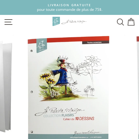
Passer
LIVRAISON GRATUITE
au
pour toute commande de plus de 75$.
contenu
NAVIGATION
RECH
P