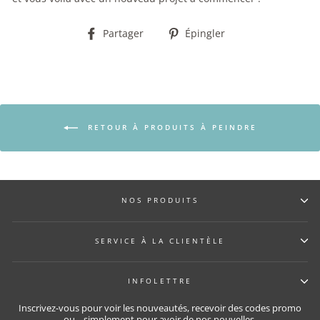
Partager
Épingler
Partager
Épingler
sur
sur
Facebook
Pinterest
RETOUR À PRODUITS À PEINDRE
NOS PRODUITS
SERVICE À LA CLIENTÈLE
INFOLETTRE
Inscrivez-vous pour voir les nouveautés, recevoir des codes promo
ou... simplement pour avoir de nos nouvelles.