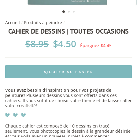
Accueil
/
Produits à peindre
/
CAHIER DE DESSINS | TOUTES OCCASIONS
Prix
$8.95
Prix
$4.50
régulier
réduit
Épargnez $4.45
AJOUTER AU PANIER
Vous avez besoin d'inspiration pour vos projets de
peinture?
Plusieurs dessins vous sont offerts dans ces
cahiers. Il vous suffit de choisir votre thème et de laisser aller
votre créativité!
Chaque cahier est composé de 10 dessins en tracé
seulement. Vous photocopiez le dessin à la grandeur désirée
et vous voilà avec un nouveau projet à commencer !