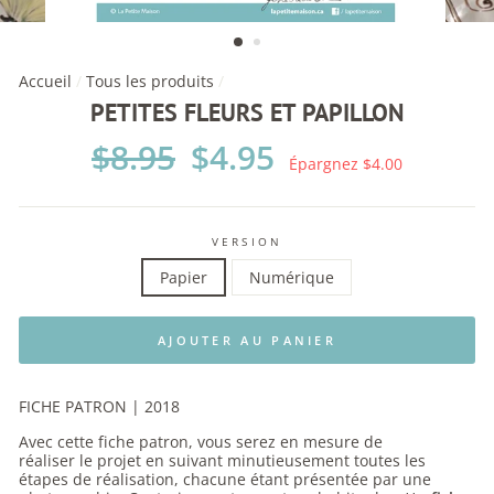
Accueil
/
Tous les produits
/
PETITES FLEURS ET PAPILLON
Prix
$8.95
Prix
$4.95
régulier
réduit
Épargnez $4.00
VERSION
Papier
Numérique
AJOUTER AU PANIER
FICHE PATRON | 2018
Avec cette fiche patron, vous serez en mesure de
réaliser le
projet en suivant minutieusement toutes les
étapes de réalisation, chacune étant présentée par une