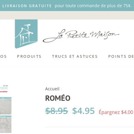
pour toute commande de plus de 75$.
LIVRAISON GRATUITE
POS
PRODUITS
TRUCS ET ASTUCES
POINTS D
Accueil
/
ROMÉO
Prix
$8.95
Prix
$4.95
Épargnez $4.00
régulier
réduit