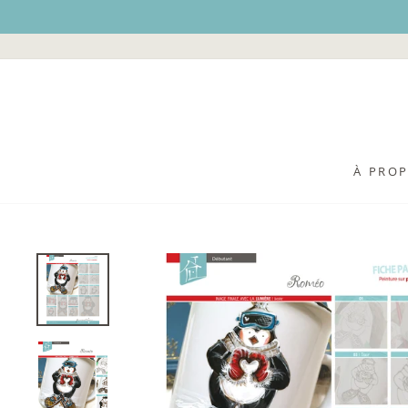
Passer
au
contenu
À PRO