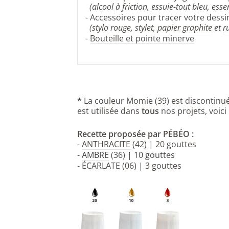
(alcool à friction,
essuie-tout bleu
, ess
- Accessoires pour tracer votre dessin
(
stylo rouge
,
stylet
,
papier graphite
et
r
-
Bouteille et pointe minerve
*
La couleur Momie (39) est discontin
est utilisée dans
tous
nos projets, voici
Recette proposée par PÉBÉO :
-
ANTHRACITE
(42) | 20 gouttes
-
AMBRE
(36) | 10 gouttes
-
ÉCARLATE
(06) | 3 gouttes