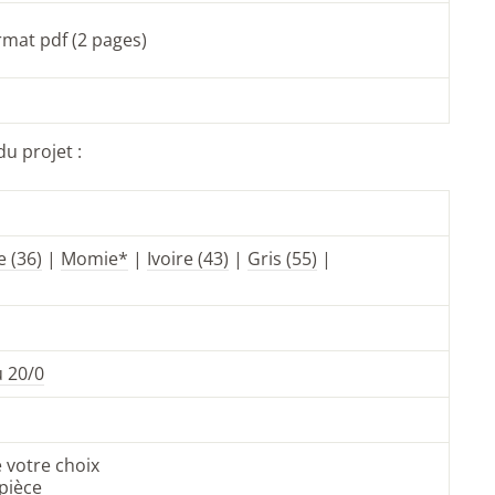
ormat pdf (2 pages)
du projet :
 (36)
|
Momie*
|
Ivoire (43)
|
Gris (55)
|
u 20/0
e votre choix
pièce