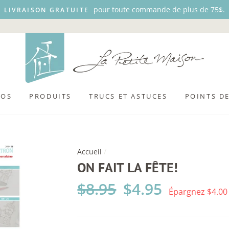
pour toute commande de plus de 75$.
LIVRAISON GRATUITE
POS
PRODUITS
TRUCS ET ASTUCES
POINTS D
Accueil
/
ON FAIT LA FÊTE!
Prix
$8.95
Prix
$4.95
Épargnez $4.00
régulier
réduit