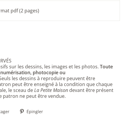
ormat pdf (2 pages)
ERVÉS
sifs sur les dessins, les images et les photos.
Toute
 (numérisation, photocopie ou
 Seuls les dessins à reproduire peuvent être
ron peut être enseigné à la condition que chaque
ale, le sceau de
La Petite Maison
devant être présent
 ce patron ne peut être vendue.
Partager
Épingler
tager
Épingler
sur
sur
Facebook
Pinterest