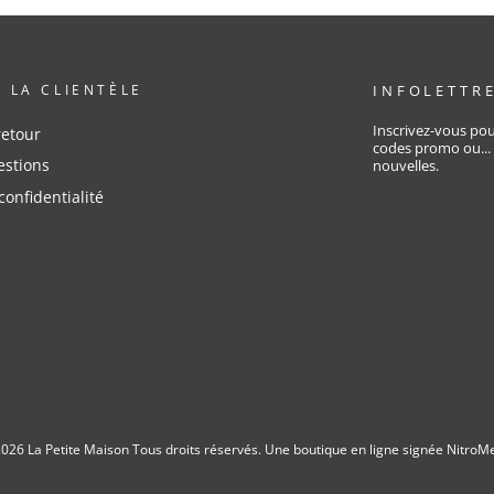
À LA CLIENTÈLE
INFOLETTR
Inscrivez-vous pou
retour
codes promo ou...
estions
nouvelles.
confidentialité
026 La Petite Maison Tous droits réservés.
Une boutique en ligne signée NitroM