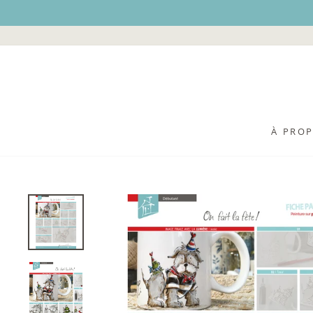
Passer
au
contenu
À PRO