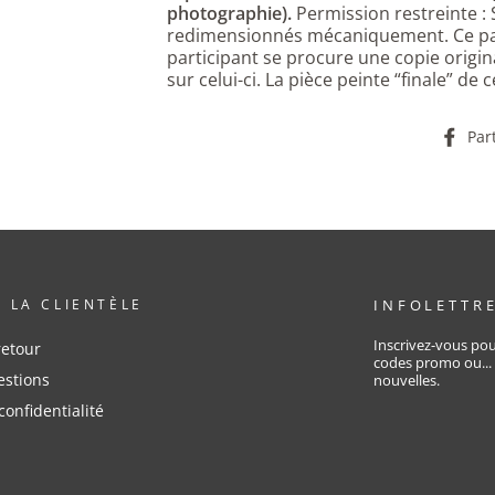
photographie).
Permission restreinte :
redimensionnés mécaniquement. Ce pat
participant se procure une copie origin
sur celui-ci. La pièce peinte “finale” de
Par
À LA CLIENTÈLE
INFOLETTR
Inscrivez-vous pou
retour
codes promo ou...
estions
nouvelles.
confidentialité