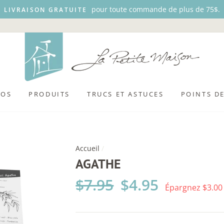
pour toute commande de plus de 75$.
LIVRAISON GRATUITE
POS
PRODUITS
TRUCS ET ASTUCES
POINTS D
Accueil
/
AGATHE
Prix
$7.95
Prix
$4.95
Épargnez $3.00
régulier
réduit