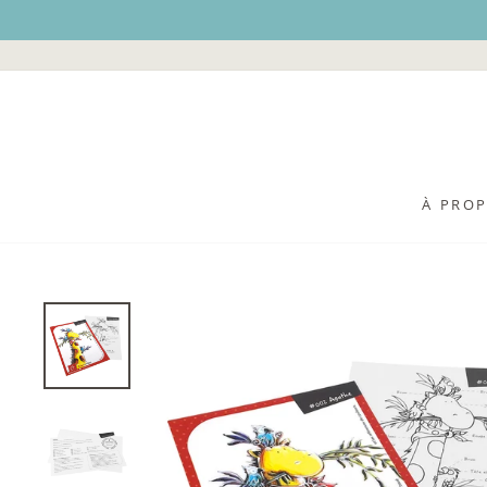
Passer
au
contenu
À PRO