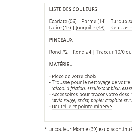
LISTE DES COULEURS
Écarlate (06)
|
Parme (14)
|
Turquoise
Ivoire (43)
|
Jonquille (48)
|
Bleu paste
PINCEAUX
Rond #2
|
Rond #4
|
Traceur 10/0 ou
MATÉRIEL
-
P
ièce de votre choix
- Trousse pour le nettoyage de votre 
(alcool à friction,
essuie-tout bleu
, ess
- Accessoires pour tracer votre dessin
(
stylo rouge
,
stylet
,
papier graphite
et
r
-
Bouteille et pointe minerve
*
La couleur Momie (39) est discontin