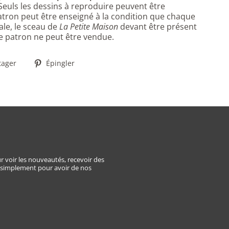
 Seuls les dessins à reproduire peuvent être
ron peut être enseigné à la condition que chaque
ale, le sceau de
La Petite Maison
devant être présent
 ce patron ne peut être vendue.
Partager
Épingler
tager
Épingler
sur
sur
Facebook
Pinterest
E
r voir les nouveautés, recevoir des
 simplement pour avoir de nos