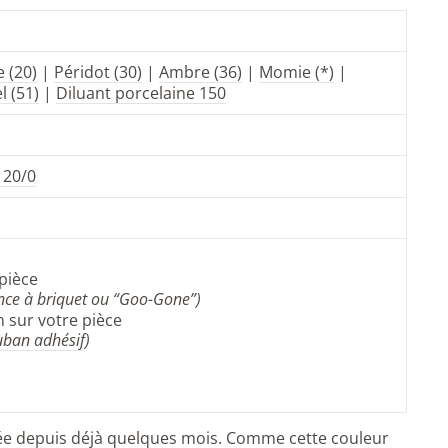
 (20)
|
Péridot (30)
|
Ambre (36)
|
Momie (*)
|
l (51)
|
Diluant porcelaine 150
 20/0
pièce
ence à briquet ou “Goo-Gone”)
 sur votre pièce
uban adhésif
)
uée depuis déjà quelques mois. Comme cette couleur