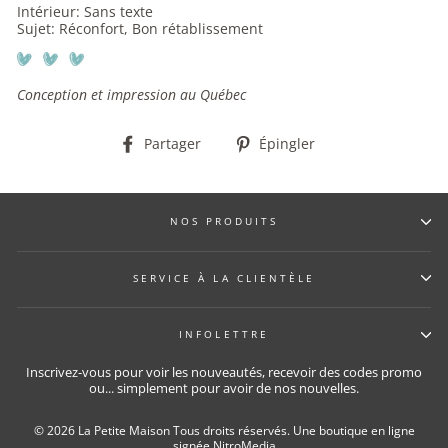
Intérieur: Sans texte
Sujet: Réconfort, Bon rétablissement
Conception et impression au Québec
Partager
Épingler
Partager
Épingler
sur
sur
Facebook
Pinterest
NOS PRODUITS
SERVICE À LA CLIENTÈLE
INFOLETTRE
Inscrivez-vous pour voir les nouveautés, recevoir des codes promo
ou... simplement pour avoir de nos nouvelles.
© 2026 La Petite Maison Tous droits réservés.
Une boutique en ligne
signée NitroMedia