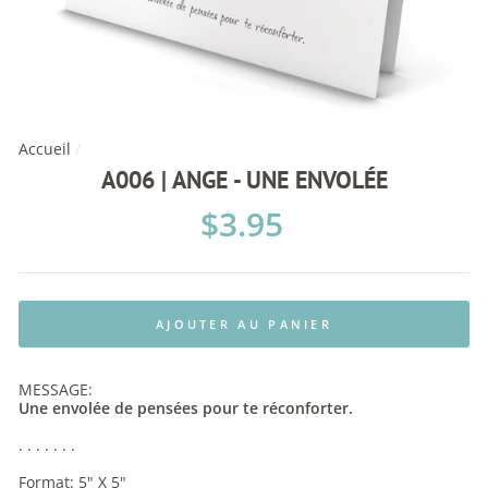
Accueil
/
A006 | ANGE - UNE ENVOLÉE
Prix
$3.95
régulier
AJOUTER AU PANIER
MESSAGE:
Une envolée de pensées pour te réconforter.
. . . . . . .
Format: 5" X 5"