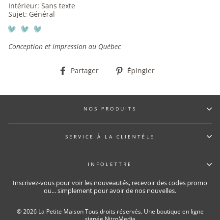
Intérieur: Sans texte
Sujet: Général
Conception et impression au Québec
Partager
Épingler
Partager
Épingler
sur
sur
Facebook
Pinterest
NOS PRODUITS
SERVICE À LA CLIENTÈLE
INFOLETTRE
Inscrivez-vous pour voir les nouveautés, recevoir des codes promo
ou... simplement pour avoir de nos nouvelles.
© 2026 La Petite Maison Tous droits réservés.
Une boutique en ligne
signée NitroMedia