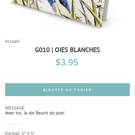
Accueil
/
G010 | OIES BLANCHES
Prix
$3.95
régulier
AJOUTER AU PANIER
MESSAGE:
Avec toi, la vie fleurit de joie!
. . . . . . .
Format: 5" X 5"