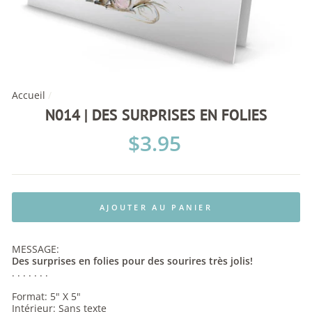
Accueil
/
N014 | DES SURPRISES EN FOLIES
Prix
$3.95
régulier
AJOUTER AU PANIER
MESSAGE:
Des surprises en folies pour des sourires très jolis!
. . . . . . .
Format: 5" X 5"
Intérieur: Sans texte