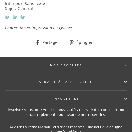
Intérieur: Sans texte
Sujet: Général
Conception et impression au Québec
Partager
Épingler
Partager
Épingler
sur
sur
Facebook
Pinterest
NOS PRODUITS
SERVICE À LA CLIENTÈLE
INFOLETTRE
Inscrivez-vous pour voir les nouveautés, recevoir des codes promo
ou... simplement pour avoir de nos nouvelles.
© 2026 La Petite Maison Tous droits réservés.
Une boutique en ligne
signée NitroMedia