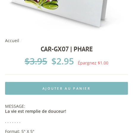
Accueil
/
CAR-GX07 | PHARE
Prix
$3.95
Prix
$2.95
régulier
réduit
Épargnez $1.00
AJOUTER AU PANIER
MESSAGE:
La vie est remplie de douceur!
. . . . . . .
Format: 5" X 5"