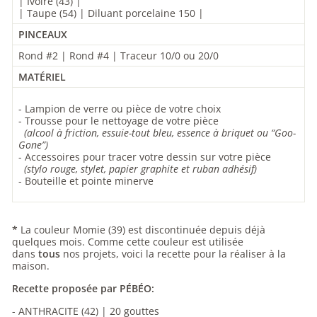
| Ivoire (43) |
| Taupe
(54)
|
Diluant porcelaine 150 |
PINCEAUX
Rond #2
|
Rond #4 |
Traceur 10/0 ou 20/0
MATÉRIEL
- Lampion de verre ou pièce de votre choix
- Trousse pour le nettoyage de votre pièce
(alcool à friction, essuie-tout bleu, essence à briquet ou “Goo-
Gone”)
- Accessoires pour tracer votre dessin sur votre pièce
(stylo rouge,
stylet,
papier graphite
et
ruban adhésif)
- Bouteille et pointe minerve
*
La couleur Momie (39) est discontinuée depuis déjà
quelques mois. Comme cette couleur est utilisée
dans
tous
nos projets, voici la recette pour la réaliser à la
maison.
Recette proposée par PÉBÉO:
- ANTHRACITE (42) | 20 gouttes