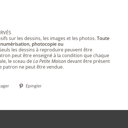
ERVÉS
sifs sur les dessins, les images et les photos.
Toute
 (numérisation, photocopie ou
 Seuls les dessins à reproduire peuvent être
ron peut être enseigné à la condition que chaque
ale, le sceau de
La Petite Maison
devant être présent
 ce patron ne peut être vendue.
Partager
Épingler
tager
Épingler
sur
sur
Facebook
Pinterest