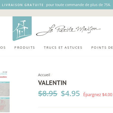
pour toute commande de plus de 75$.
LIVRAISON GRATUITE
POS
PRODUITS
TRUCS ET ASTUCES
POINTS D
Accueil
/
VALENTIN
Prix
$8.95
Prix
$4.95
Épargnez $4.00
régulier
réduit