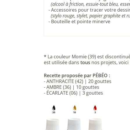
(alcool à friction,
essuie-tout bleu, ess
- Accessoires pour tracer votre dessin
(stylo rouge,
stylet,
papier graphite
et
r
-
Bouteille et pointe minerve
*
La couleur Momie (39) est discontin
est utilisée dans
tous
nos projets, voici
Recette proposée par PÉBÉO :
-
ANTHRACITE
(42) | 20 gouttes
-
AMBRE
(36) | 10 gouttes
-
ÉCARLATE (06) | 3 gouttes