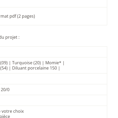
ormat pdf (2 pages)
du projet :
(09)
| Turquoise (20) | Momie* |
(54) | Diluant porcelaine 150 |
 20/0
e votre choix
pièce