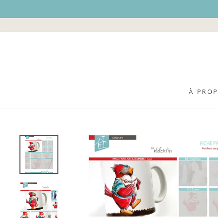
Passer
au
contenu
À PRO